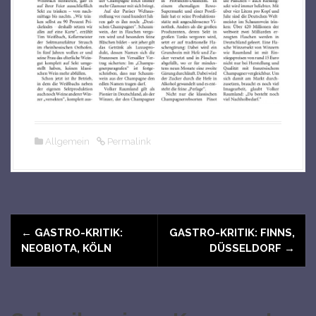
Allgemein
Permalink
N
←
GASTRO-KRITIK:
GASTRO-KRITIK: FINNS,
a
NEOBIOTA, KÖLN
DÜSSELDORF
→
v
i