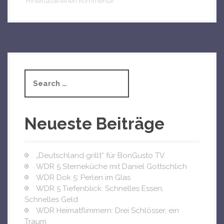
Hinterlasse einen Kommentar
S
e
a
r
c
Neueste Beiträge
h
f
o
„Deutschland grillt“ für BonGusto TV
r
WDR 5 Sterneküche mit Daniel Gottschlich
:
WDR Dok 5: Perlen im Glas
WDR 5 Tiefenblick: Schnelles Essen,
Schnelles Geld
WDR Heimatflimmern: Drei Schlösser, ein
Traum