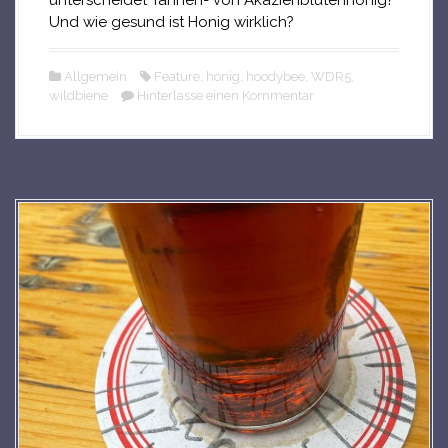
Und wie gesund ist Honig wirklich?
Allgemein
Feature
,
honig
,
hoodybee
,
WDR5
,
wildbiene
Hinterlasse einen Kommentar