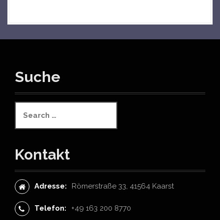
Suche
S
e
a
r
c
Kontakt
h
f
o
Adresse:
Römerstraße 33, 41564 Kaarst
r
:
Telefon:
+49 163 200 8770