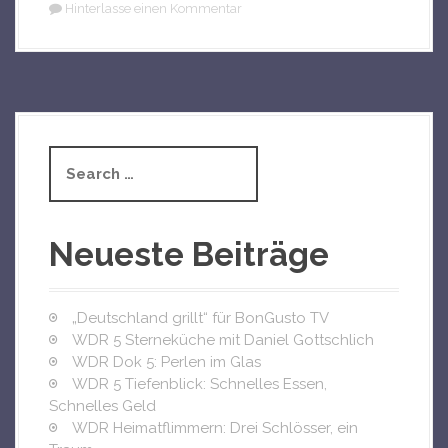
Hinterlasse einen Kommentar
S
e
a
r
c
Neueste Beiträge
h
f
o
„Deutschland grillt“ für BonGusto TV
r
WDR 5 Sterneküche mit Daniel Gottschlich
:
WDR Dok 5: Perlen im Glas
WDR 5 Tiefenblick: Schnelles Essen,
Schnelles Geld
WDR Heimatflimmern: Drei Schlösser, ein