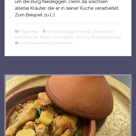
um die Burg Niedeggen. Denn da wachsen
allerlei Kräuter, die er in seiner Küche verarbeitet.
Zum Beispiel zu […]
Allgemein
Burg Niedeggen
,
Rezept
,
Sternekoch
,
Sterneküche
,
Tobias Schlimbach
,
WDR 5
,
Wildkräutersalat
Hinterlasse einen Kommentar