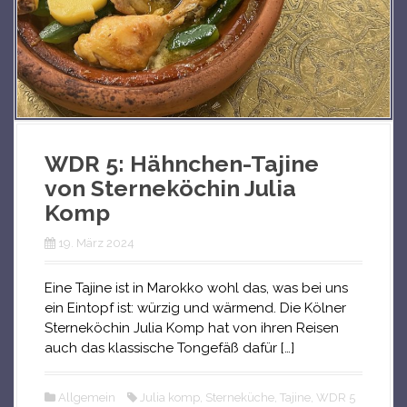
WDR 5: Hähnchen-Tajine
von Sterneköchin Julia
Komp
19. März 2024
Eine Tajine ist in Marokko wohl das, was bei uns
ein Eintopf ist: würzig und wärmend. Die Kölner
Sterneköchin Julia Komp hat von ihren Reisen
auch das klassische Tongefäß dafür […]
Allgemein
Julia komp
,
Sterneküche
,
Tajine
,
WDR 5