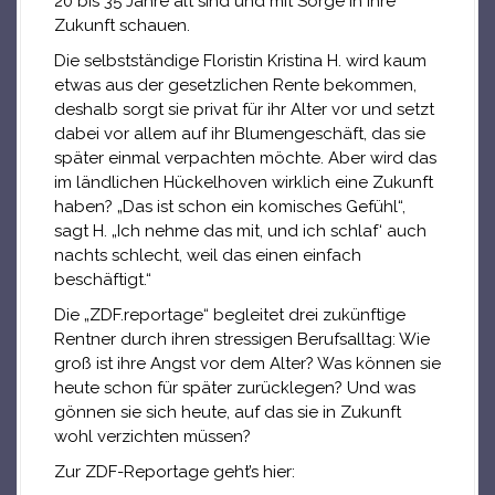
20 bis 35 Jahre alt sind und mit Sorge in ihre
Zukunft schauen.
Die selbstständige Floristin Kristina H. wird kaum
etwas aus der gesetzlichen Rente bekommen,
deshalb sorgt sie privat für ihr Alter vor und setzt
dabei vor allem auf ihr Blumengeschäft, das sie
später einmal verpachten möchte. Aber wird das
im ländlichen Hückelhoven wirklich eine Zukunft
haben? „Das ist schon ein komisches Gefühl“,
sagt H. „Ich nehme das mit, und ich schlaf‘ auch
nachts schlecht, weil das einen einfach
beschäftigt.“
Die „ZDF.reportage“ begleitet drei zukünftige
Rentner durch ihren stressigen Berufsalltag: Wie
groß ist ihre Angst vor dem Alter? Was können sie
heute schon für später zurücklegen? Und was
gönnen sie sich heute, auf das sie in Zukunft
wohl verzichten müssen?
Zur ZDF-Reportage geht’s hier: