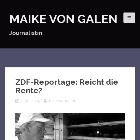
D
i
MAIKE VON GALEN
r
e
k
Journalistin
t
z
u
m
I
n
h
ZDF-Reportage: Reicht die
a
Rente?
l
t
7. Mai 2019
maikevongalen