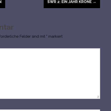
N
SWR 2: EIN JAHR KRONE
→
ntar
forderliche Felder sind mit
*
markiert