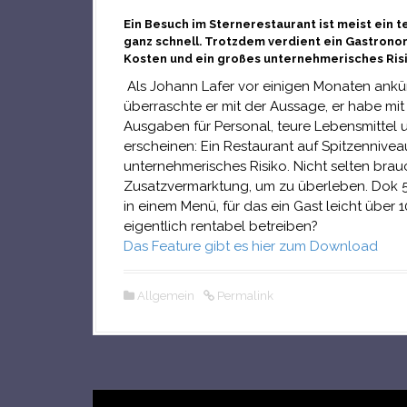
Ein Besuch im Sternerestaurant ist meist ein 
ganz schnell. Trotzdem verdient ein Gastronom
Kosten und ein großes unternehmerisches Risi
Als Johann Lafer vor einigen Monaten ankün
überraschte er mit der Aussage, er habe mi
Ausgaben für Personal, teure Lebensmittel u
erscheinen: Ein Restaurant auf Spitzennive
unternehmerisches Risiko. Nicht selten br
Zusatzvermarktung, um zu überleben. Dok 
in einem Menü, für das ein Gast leicht über 
eigentlich rentabel betreiben?
Das Feature gibt es hier zum Download
Allgemein
Permalink