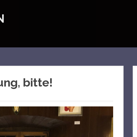
N
ng, bitte!