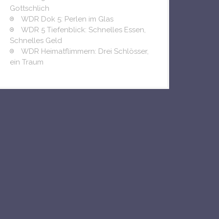
:
Gottschlich
WDR Dok 5: Perlen im Glas
WDR 5 Tiefenblick: Schnelles Essen,
Schnelles Geld
WDR Heimatflimmern: Drei Schlösser,
ein Traum