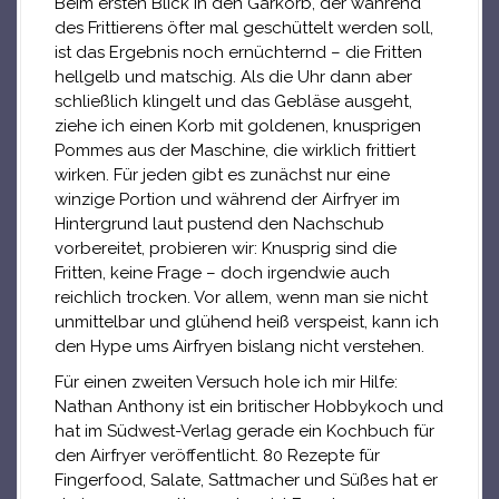
Beim ersten Blick in den Garkorb, der während
des Frittierens öfter mal geschüttelt werden soll,
ist das Ergebnis noch ernüchternd – die Fritten
hellgelb und matschig. Als die Uhr dann aber
schließlich klingelt und das Gebläse ausgeht,
ziehe ich einen Korb mit goldenen, knusprigen
Pommes aus der Maschine, die wirklich frittiert
wirken. Für jeden gibt es zunächst nur eine
winzige Portion und während der Airfryer im
Hintergrund laut pustend den Nachschub
vorbereitet, probieren wir: Knusprig sind die
Fritten, keine Frage – doch irgendwie auch
reichlich trocken. Vor allem, wenn man sie nicht
unmittelbar und glühend heiß verspeist, kann ich
den Hype ums Airfryen bislang nicht verstehen.
Für einen zweiten Versuch hole ich mir Hilfe:
Nathan Anthony ist ein britischer Hobbykoch und
hat im Südwest-Verlag gerade ein Kochbuch für
den Airfryer veröffentlicht. 80 Rezepte für
Fingerfood, Salate, Sattmacher und Süßes hat er