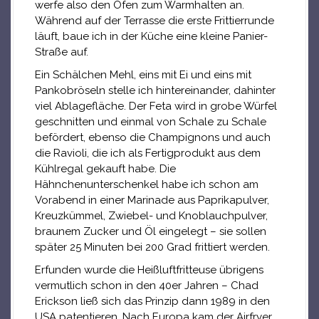
werfe also den Ofen zum Warmhalten an.
Während auf der Terrasse die erste Frittierrunde
läuft, baue ich in der Küche eine kleine Panier-
Straße auf.
Ein Schälchen Mehl, eins mit Ei und eins mit
Pankobröseln stelle ich hintereinander, dahinter
viel Ablagefläche. Der Feta wird in grobe Würfel
geschnitten und einmal von Schale zu Schale
befördert, ebenso die Champignons und auch
die Ravioli, die ich als Fertigprodukt aus dem
Kühlregal gekauft habe. Die
Hähnchenunterschenkel habe ich schon am
Vorabend in einer Marinade aus Paprikapulver,
Kreuzkümmel, Zwiebel- und Knoblauchpulver,
braunem Zucker und Öl eingelegt – sie sollen
später 25 Minuten bei 200 Grad frittiert werden.
Erfunden wurde die Heißluftfritteuse übrigens
vermutlich schon in den 40er Jahren – Chad
Erickson ließ sich das Prinzip dann 1989 in den
USA patentieren. Nach Europa kam der Airfryer