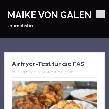
D
i
MAIKE VON GALEN
r
e
k
Journalistin
t
z
u
m
I
n
h
Airfryer-Test für die FAS
a
l
22. September 2024
maikevongalen
t