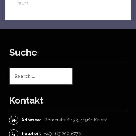
Traum
Suche
S
e
a
r
c
Kontakt
h
f
o
Adresse:
Römerstraße 33, 41564 Kaarst
r
:
Telefon:
+49 163 200 8770