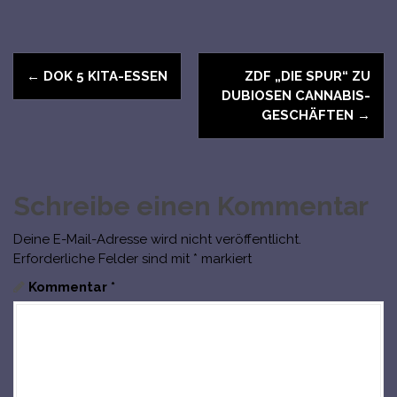
N
←
DOK 5 KITA-ESSEN
ZDF „DIE SPUR“ ZU
a
DUBIOSEN CANNABIS-
GESCHÄFTEN
→
v
i
Schreibe einen Kommentar
g
Deine E-Mail-Adresse wird nicht veröffentlicht.
a
Erforderliche Felder sind mit
*
markiert
t
Kommentar
*
i
o