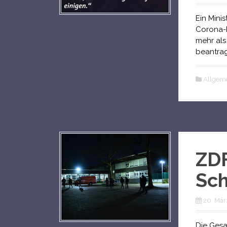
Ein Mini
Corona-Kr
mehr als
beantrag
Allgem
ZDF
Sc
20. Mär
Die Gesa