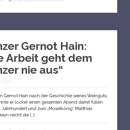
ein
Hinterlasse einen Kommentar
zer Gernot Hain:
e Arbeit geht dem
zer nie aus“
z 2020
n Gernot Hain nach der Geschichte seines Weinguts,
nte er locker einen gesamten Abend damit füllen:
18. Jahrhundert und zum „Moselkönig“ Matthias
ayn reicht die […]