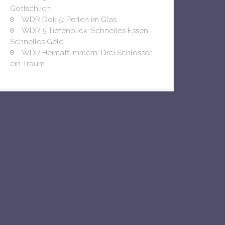
:
Gottschlich
WDR Dok 5: Perlen im Glas
WDR 5 Tiefenblick: Schnelles Essen,
Schnelles Geld
WDR Heimatflimmern: Drei Schlösser,
ein Traum