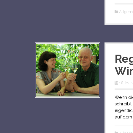
Allgem
Reg
Win
16. Mär
Wenn die
schreibt
eigentli
auf dem 