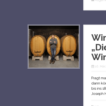
Allgem
Win
„Di
Win
16. Mär
Fragt ma
dann kön
bis ins 
Joseph H