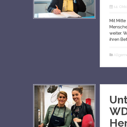
14. Okt
Mit Mitt
Menschen
weiter. W
ihren Bet
Allgem
Unt
WDR
He