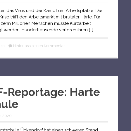
ster, das Virus und der Kampf um Arbeitsplätze Die
ise trifft den Arbeitsmarkt mit brutaler Härte: Für
 zehn Millionen Menschen musste Kurzarbeit
t werden, Hunderttausende verloren ihren […]
ein
Hinterlasse einen Kommentar
-Reportage: Harte
hule
z 2020
mtschule Ückendorf hat einen schweren Stand.