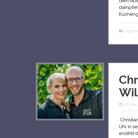
dem Abe
dampfend
Kuchenga
Allgem
Chr
Wil
16. Mär
Christia
Uhr in se
erzählt d