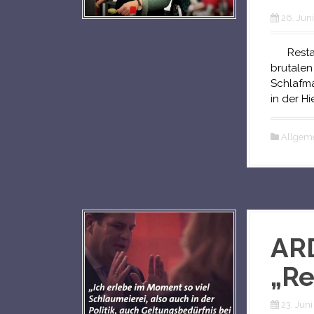
26. Jun
Restaur
brutalen
Schlafma
in der Hi
Allgem
AR
„Re
23. Jun