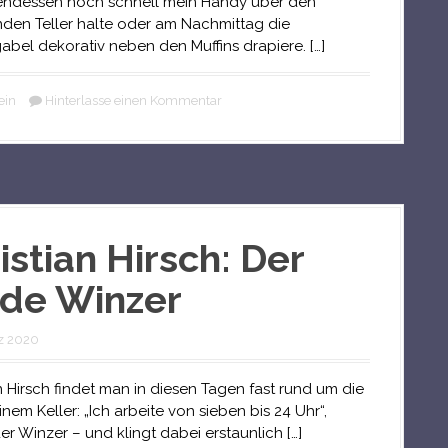
ndessen noch schnell mein Handy über den
en Teller halte oder am Nachmittag die
bel dekorativ neben den Muffins drapiere. […]
ein
Hinterlasse einen Kommentar
istian Hirsch: Der
de Winzer
z 2020
n Hirsch findet man in diesen Tagen fast rund um die
inem Keller: „Ich arbeite von sieben bis 24 Uhr“,
er Winzer – und klingt dabei erstaunlich […]